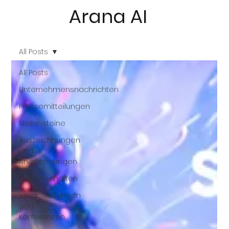
Arana AI
All Posts
All Posts
Unternehmensnachrichten
Pressemitteilungen
Meilensteine
Auszeichnungen
und
Anerkennungen
Partnerschaften
Veranstaltungen
und
Konferenzen